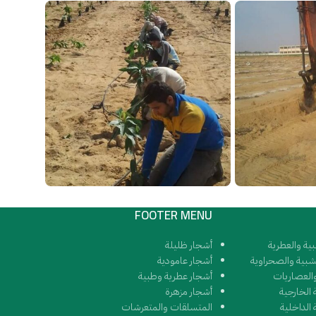
FOOTER MENU
بية والعطرية
أشجار ظليلة
شبية والصحراوية
أشجار عامودية
العصاريات
أشجار عطرية وطبية
ة الخارجية
أشجار مزهرة
 الداخلية
المتسلقات والمتعرشات