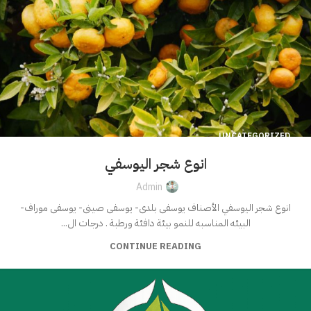
UNCATEGORIZED
انوع شجر الیوسفي
Admin
انوع شجر الیوسفي الأصناف يوسفى بلدى- يوسفى صينى- يوسفى موراف-
البيئه المناسبه للنمو بيئة دافئة ورطبة . درجات ال...
CONTINUE READING