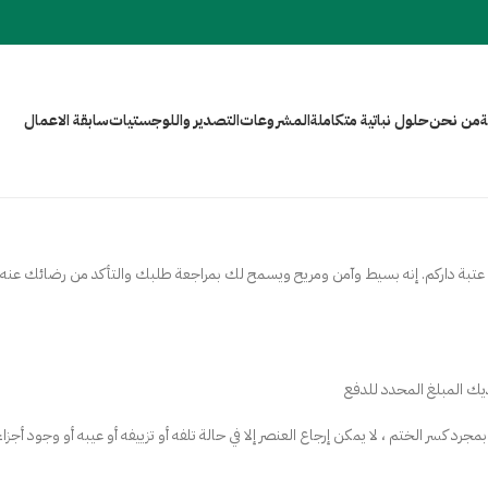
ة
من نـحن
حلول نباتية متكاملة
المشروعات
التصدير واللوجستيات
سابقة الاعمال
لى عتبة داركم. إنه بسيط وآمن ومريح ويسمح لك بمراجعة طلبك والتأكد من رضائك عنه
لديك المبلغ المحدد للدفع
 كسر الختم ، لا يمكن إرجاع العنصر إلا في حالة تلفه أو تزييفه أو عيبه أو وجود أجزاء