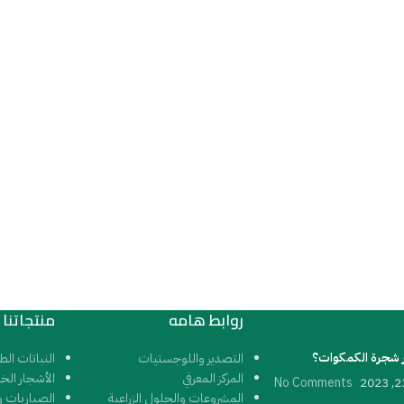
روابط هامه
منتجاتنا
 شجرة الكمكوات؟
التصدير واللوجستيات
النباتات الط
المركز المعرفي
الأشجار الخ
No Comments
المشروعات والحلول الزراعية
الصباريات و