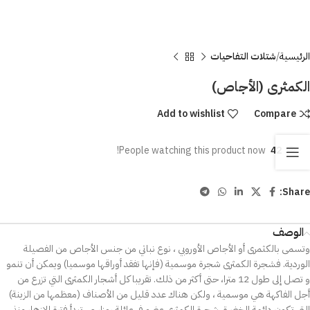
الرئيسية
شتلات التفاحيات
الكمثرى (الأجاص)
Add to wishlist
Compare
People watching this product now!
42
Share:
الوصف
وتسمى بالكثمرى أو الأجاص الأوروبي ، نوع نباتي من جنس الأجاص من الفصيلة
الوردية. فشجرة الكمثرى شجرة موسمية (فإنها تفقد أوراقها موسميا) ويمكن أن تنمو
و تصل إلى طول 12 مترا، حتى أكثر من ذلك. تقريبا كل أشجار الكمثرى التي تزرع من
أجل الفاكهة هي موسمية ، ولكن هناك عدد قليل من الأصناف (معظمها من الزينة)
التي تكون دائمة الخضرة. شجرة الكمثرى عضو في عائلة روزاسي. تبدأ فترة الإزهار منذ