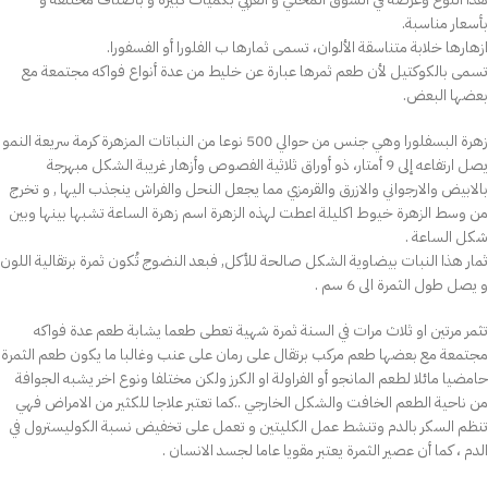
بأسعار مناسبة.
ازهارها خلابة متناسقة الألوان، تسمی ثمارها ب الفلورا أو الفسفورا.
تسمی بالكوكتيل لأن طعم ثمرها عبارة عن خليط من عدة أنواع فواكه مجتمعة مع
بعضها البعض.
زهرة البسفلورا وهي جنس من حوالي 500 نوعا من النباتات المزهرة كرمة سريعة النمو
يصل ارتفاعه إلى 9 أمتار، ذو أوراق ثلاثية الفصوص وأزهار غريبة الشكل مبهرجة
بالابيض والارجواني والازرق والقرمزي مما يجعل النحل والفراش ينجذب اليها , و تخرج
من وسط الزهرة خيوط اكليلة اعطت لهذه الزهرة اسم زهرة الساعة تشبها بينها وبين
شكل الساعة .
ثمار هذا النبات بيضاوية الشكل صالحة للأكل, فبعد النضوج تُكون ثمرة برتقالية اللون
و يصل طول الثمرة الى 6 سم .
تثمر مرتين او ثلاث مرات في السنة ثمرة شهية تعطى طعما يشابة طعم عدة فواكه
مجتمعة مع بعضها طعم مركب برتقال على رمان على عنب وغالبا ما يكون طعم الثمرة
حامضيا مائلا لطعم المانجو أو الفراولة او الكرز ولكن مختلفا ونوع اخر يشبه الجوافة
من ناحية الطعم الخافت والشكل الخارجي ..كما تعتبر علاجا للكثير من الامراض فهي
تنظم السكر بالدم وتنشط عمل الكليتين و تعمل على تخفيض نسبة الكوليسترول في
الدم ، كما أن عصير الثمرة يعتبر مقويا عاما لجسد الانسان .