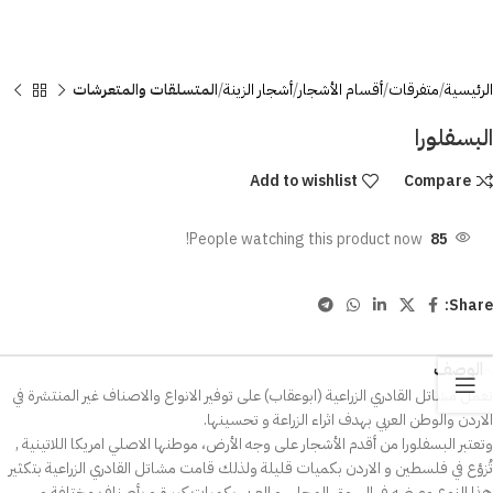
الرئيسية
متفرقات
أقسام الأشجار
أشجار الزينة
المتسلقات والمتعرشات
البسفلورا
Add to wishlist
Compare
People watching this product now!
85
Share:
الوصف
تعمل مشاتل القادري الزراعية (ابوعقاب) علی توفير الانواع والاصناف غير المنتشرة في
الاردن والوطن العربي بهدف اثراء الزراعة و تحسينها.
وتعتبر البسفلورا من أقدم الأشجار علی وجه الأرض، موطنها الاصلي امريكا اللاتينية ,
تُزؤع في فلسطين و الاردن بكميات قليلة ولذلك قامت مشاتل القادري الزراعية بتكثير
هذا النوع وعرضه في السوق المحلي و العربي بكميات كبيرة و بأصناف مختلفة و