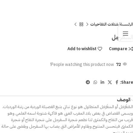
الرئيسية
شتلات التفاحيات
السفرجل
Add to wishlist
Compare
People watching this product now!
72
Share:
الوصف
السَّفَرْجَل أو السَفَرْجَل المتطاول هو نوع نباتي يتبع الفصيلة الوردية من رتبة الورديات.
ويسمى القصاص في بعض بلاد المغرب العربي هو فاكهة شتوية اسمه العلمي وهو
قريب من التفاح والكمثرى لذا تطعم شجرة السفرجل على شجرة التفاح أو شجرة
الكمثرى فيتحسن المنتوج ويقاوم الأمراض التي يصاب بها السفرجل ويقضى على حالة
تدود المنتوج