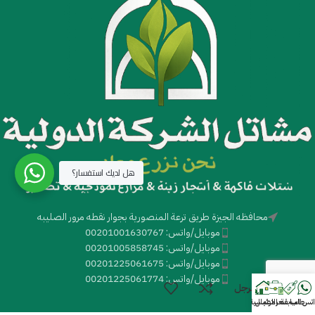
هل لديك استفسار؟
محافظه الجيزة طريق ترعة المنصورية بجوار نقطه مرور الصليبه
موبايل/واتس: 00201001630767
موبايل/واتس: 00201005858745
موبايل/واتس: 00201225061675
موبايل/واتس: 00201225061774
السفرجل
اتس اب
طلب سعر
سابقة الاعمال
الرئيسية