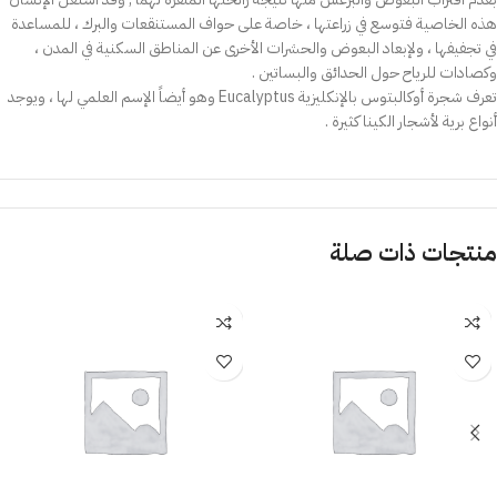
هذه الخاصية فتوسع في زراعتها ، خاصة على حواف المستنقعات والبرك ، للمساعدة
في تجفيفها ، ولإبعاد البعوض والحشرات الأخرى عن المناطق السكنية في المدن ،
وكصادات للرياح حول الحدائق والبساتين .
تعرف شجرة أوكالبتوس بالإنكليزية Eucalyptus وهو أيضاً الإسم العلمي لها ، ويوجد
أنواع برية لأشجار الكينا كثيرة .
منتجات ذات صلة