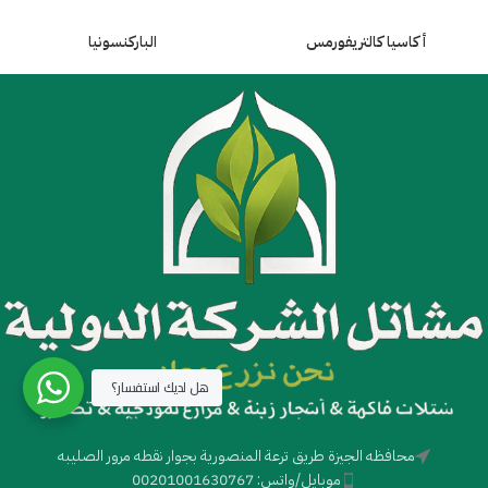
أكاسيا كالتريفورمس
الباركنسونيا
هل لديك استفسار؟
محافظه الجيزة طريق ترعة المنصورية بجوار نقطه مرور الصليبه
موبايل/واتس: 00201001630767