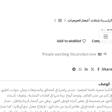
الرئيسية
شتلات أشجار الحرجيات
الكينا
Add to wishlist
Compare
People watching this product now!
83
Share:
الوصف
الكينا شجرة دائمة الخضرة ، تنتشر زراعتها في الحدائق والمنتزهات وعلى جوانب الطرق
في كثير من مدن العالم , وتوجد أنواع برية منها في الغابات المدارية ، وتعرف بأسماء
أخرى غير صحيحة في بعض أجزاء الوطن العربي ، وهي من أشجار الزينة والظل ، تمتاز
بسرية النمو ، فتحتاج إلى مقادير كبيرة من ماء الري ؛ لارتفاع معدل نتح أوراقها ، كما تمتاز
بعدم اقتراب البعوض والبرغش منها نتيجة رائحتها المنفرة لهما , وقد استغل الإنسان