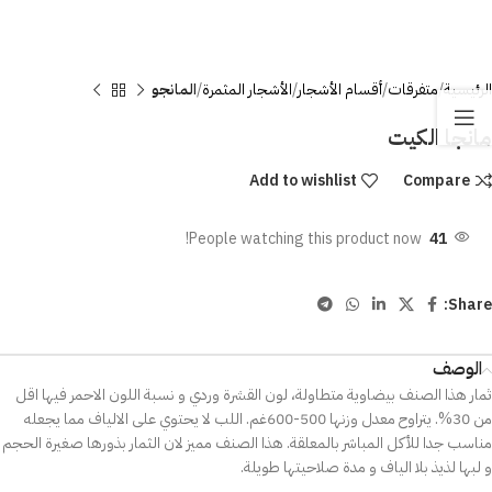
الرئيسية
متفرقات
أقسام الأشجار
الأشجار المثمرة
المانجو
مانجا الكيت
Add to wishlist
Compare
People watching this product now!
41
Share:
الوصف
ثمار هذا الصنف بيضاوية متطاولة، لون القشرة وردي و نسبة اللون الاحمر فيها اقل
من 30%. يتراوح معدل وزنها 500-600غم. اللب لا يحتوي على الالياف مما يجعله
مناسب جدا للأكل المباشر بالمعلقة. هذا الصنف مميز لان الثمار بذورها صغيرة الحجم
و لبها لذيذ بلا الياف و مدة صلاحيتها طويلة.