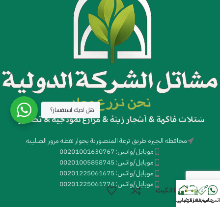
هل لديك استفسار؟
محافظه الجيزة طريق ترعة المنصورية بجوار نقطه مرور الصليبه
موبايل/واتس: 00201001630767
موبايل/واتس: 00201005858745
موبايل/واتس: 00201225061675
موبايل/واتس: 00201225061774
مانجا الكيت
اتس اب
طلب سعر
سابقة الاعمال
الرئيسية
مركز المعرفه