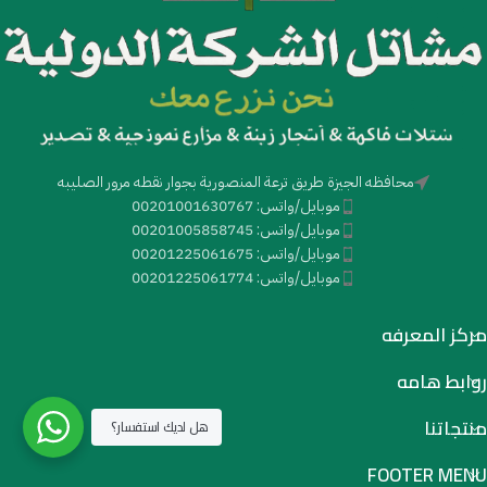
محافظه الجيزة طريق ترعة المنصورية بجوار نقطه مرور الصليبه
موبايل/واتس: 00201001630767
موبايل/واتس: 00201005858745
موبايل/واتس: 00201225061675
موبايل/واتس: 00201225061774
مركز المعرفه
روابط هامه
منتجاتنا
هل لديك استفسار؟
FOOTER MENU