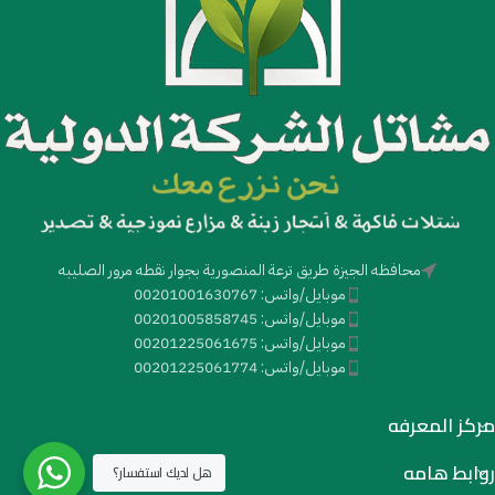
محافظه الجيزة طريق ترعة المنصورية بجوار نقطه مرور الصليبه
موبايل/واتس: 00201001630767
موبايل/واتس: 00201005858745
موبايل/واتس: 00201225061675
موبايل/واتس: 00201225061774
مركز المعرفه
روابط هامه
هل لديك استفسار؟