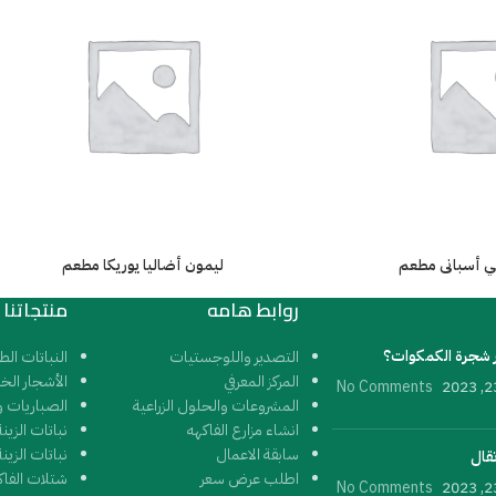
 أسبانى مطعم
ليمون أضاليا يوريكا مطعم
روابط هامه
منتجاتنا
 شجرة الكمكوات؟
التصدير واللوجستيات
النباتات الط
المركز المعرفي
الأشجار الخ
No Comments
المشروعات والحلول الزراعية
الصباريات و
انشاء مزارع الفاكهه
نباتات الزين
سابقة الاعمال
نباتات الزينة
تقال
اطلب عرض سعر
شتلات الفاك
No Comments