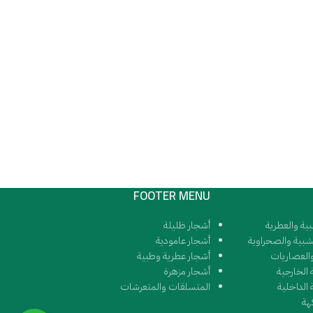
FOOTER MENU
بية والعطرية
أشجار ظليلة
شبية والصحراوية
أشجار عامودية
العصاريات
أشجار عطرية وطبية
ة الخارجية
أشجار مزهرة
 الداخلية
المتسلقات والمتعرشات
هة