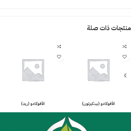
منتجات ذات صلة
الأفوكادو (بينكيرتون)
الأفوكادو (ريد)